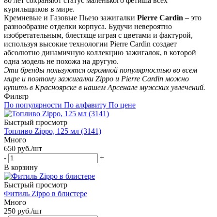
80 лет сохраняют статус маленького фетиша всех
курильщиков в мире.
Кремневые и Газовые Пьезо зажигалки
Pierre Cardin
– это
разнообразие отделки корпуса. Будучи невероятно
изобретательным, блестяще играя с цветами и фактурой,
используя высокие технологии Pierre Cardin создает
абсолютно динамичную коллекцию зажигалок, в которой
одна модель не похожа на другую.
Эти бренды пользуются огромной популярностью во всем
мире и поэтому зажигалки Zippo и Pierre Cardin можно
купить в Красноярске в нашем Арсенале мужских увлечений.
Фильтр
По популярности
По алфавиту
По цене
Быстрый просмотр
Топливо Zippo, 125 мл (3141)
Много
650
руб.
/шт
-
+
В корзину
Быстрый просмотр
Фитиль Zippo в блистере
Много
250
руб.
/шт