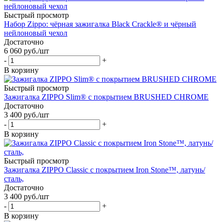
Быстрый просмотр
Набор Zippo: чёрная зажигалка Black Crackle® и чёрный
нейлоновый чехол
Достаточно
6 060
руб.
/шт
-
+
В корзину
Быстрый просмотр
Зажигалка ZIPPO Slim® с покрытием BRUSHED CHROME
Достаточно
3 400
руб.
/шт
-
+
В корзину
Быстрый просмотр
Зажигалка ZIPPO Classic с покрытием Iron Stone™, латунь/
сталь,
Достаточно
3 400
руб.
/шт
-
+
В корзину