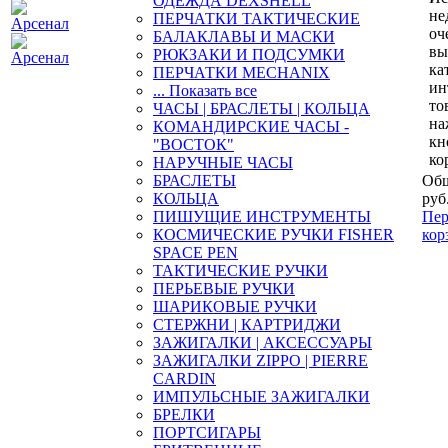
ОДЕЖДА DEXSHELL
не
ПЕРЧАТКИ ТАКТИЧЕСКИЕ
оч
БАЛАКЛАВЫ И МАСКИ
вы
РЮКЗАКИ И ПОДСУМКИ
ка
ПЕРЧАТКИ MECHANIX
ин
... Показать все
то
ЧАСЫ | БРАСЛЕТЫ | КОЛЬЦА
на
КОМАНДИРСКИЕ ЧАСЫ -
кн
"ВОСТОК"
ко
НАРУЧНЫЕ ЧАСЫ
БРАСЛЕТЫ
Общ
КОЛЬЦА
руб
ПИШУЩИЕ ИНСТРУМЕНТЫ
Пер
КОСМИЧЕСКИЕ РУЧКИ FISHER
кор
SPACE PEN
ТАКТИЧЕСКИЕ РУЧКИ
ПЕРЬЕВЫЕ РУЧКИ
ШАРИКОВЫЕ РУЧКИ
СТЕРЖНИ | КАРТРИДЖИ
ЗАЖИГАЛКИ | АКСЕССУАРЫ
ЗАЖИГАЛКИ ZIPPO | PIERRE
CARDIN
ИМПУЛЬСНЫЕ ЗАЖИГАЛКИ
БРЕЛКИ
ПОРТСИГАРЫ