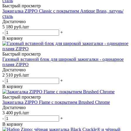
Быстрый просмотр
Зажигалка ZIPPO Classic с покрытием Antique Brass, латунь/
сталь
Достаточно
5 180
руб.
/шт
-
+
В корзину
Быстрый просмотр
Газовый вставной блок для широкой зажигалки - одинарное
пламя ZIPPO
Достаточно
2 510
руб.
/шт
-
+
В корзину
Быстрый просмотр
Зажигалка ZIPPO Flame с покрытием Brushed Chrome
Достаточно
3 400
руб.
/шт
-
+
В корзину