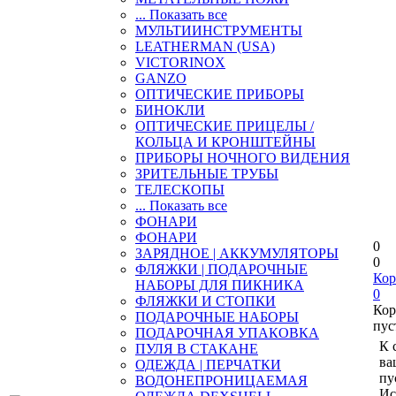
... Показать все
МУЛЬТИИНСТРУМЕНТЫ
LEATHERMAN (USA)
VICTORINOX
GANZO
ОПТИЧЕСКИЕ ПРИБОРЫ
БИНОКЛИ
ОПТИЧЕСКИЕ ПРИЦЕЛЫ /
КОЛЬЦА И КРОНШТЕЙНЫ
ПРИБОРЫ НОЧНОГО ВИДЕНИЯ
ЗРИТЕЛЬНЫЕ ТРУБЫ
ТЕЛЕСКОПЫ
... Показать все
ФОНАРИ
ФОНАРИ
0
ЗАРЯДНОЕ | АККУМУЛЯТОРЫ
0
ФЛЯЖКИ | ПОДАРОЧНЫЕ
Кор
НАБОРЫ ДЛЯ ПИКНИКА
0
ФЛЯЖКИ И СТОПКИ
Кор
ПОДАРОЧНЫЕ НАБОРЫ
пус
ПОДАРОЧНАЯ УПАКОВКА
К 
ПУЛЯ В СТАКАНЕ
ва
ОДЕЖДА | ПЕРЧАТКИ
пу
ВОДОНЕПРОНИЦАЕМАЯ
Ис