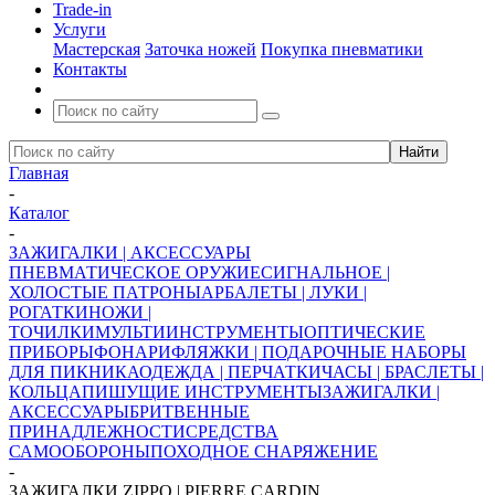
Trade-in
Услуги
Мастерская
Заточка ножей
Покупка пневматики
Контакты
Главная
-
Каталог
-
ЗАЖИГАЛКИ | АКСЕССУАРЫ
ПНЕВМАТИЧЕСКОЕ ОРУЖИЕ
СИГНАЛЬНОЕ |
ХОЛОСТЫЕ ПАТРОНЫ
АРБАЛЕТЫ | ЛУКИ |
РОГАТКИ
НОЖИ |
ТОЧИЛКИ
МУЛЬТИИНСТРУМЕНТЫ
ОПТИЧЕСКИЕ
ПРИБОРЫ
ФОНАРИ
ФЛЯЖКИ | ПОДАРОЧНЫЕ НАБОРЫ
ДЛЯ ПИКНИКА
ОДЕЖДА | ПЕРЧАТКИ
ЧАСЫ | БРАСЛЕТЫ |
КОЛЬЦА
ПИШУЩИЕ ИНСТРУМЕНТЫ
ЗАЖИГАЛКИ |
АКСЕССУАРЫ
БРИТВЕННЫЕ
ПРИНАДЛЕЖНОСТИ
СРЕДСТВА
САМООБОРОНЫ
ПОХОДНОЕ СНАРЯЖЕНИЕ
-
ЗАЖИГАЛКИ ZIPPO | PIERRE CARDIN