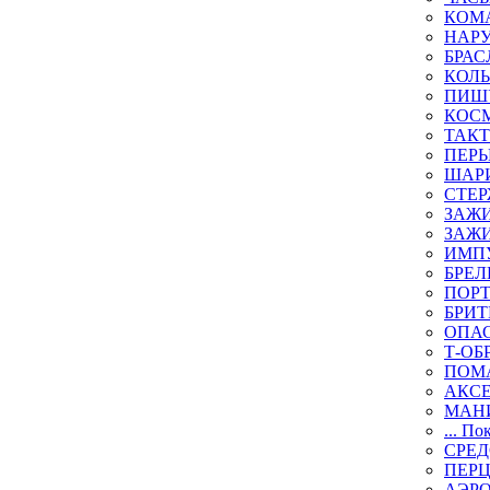
КОМА
НАР
БРАС
КОЛ
ПИШ
КОСМ
ТАКТ
ПЕРЬ
ШАР
СТЕР
ЗАЖИ
ЗАЖИ
ИМП
БРЕЛ
ПОР
БРИ
ОПА
Т-ОБ
ПОМ
АКС
МАН
... По
СРЕ
ПЕР
АЭР