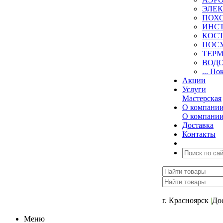
ЭЛЕ
ПОХ
ИНС
КОСТ
ПОС
ТЕР
ВОД
... По
Акции
Услуги
Мастерская
О компани
О компани
Доставка
Контакты
+7 (391) 2-723-11
г. Красноярск
|
До
Меню