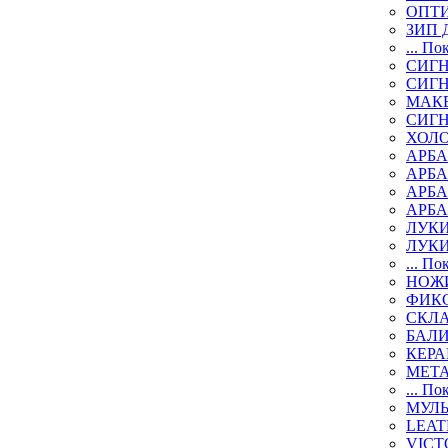
ОПТИ
ЗИП 
... По
СИГН
СИГ
МАК
СИГ
ХОЛ
АРБА
АРБ
АРБ
АРБ
ЛУК
ЛУК
... По
НОЖИ
ФИК
СКЛ
БАЛ
КЕР
МЕТ
... По
МУЛ
LEAT
VICT