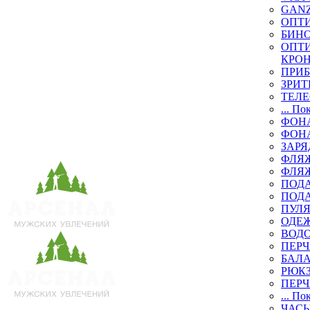
GAN
ОПТ
БИН
ОПТИ
КРО
ПРИ
ЗРИТ
ТЕЛ
... По
ФОН
ФОН
ЗАРЯ
ФЛЯЖ
ФЛЯ
ПОД
ПОД
ПУЛЯ
ОДЕЖ
ВОД
ПЕРЧ
БАЛ
РЮК
ПЕРЧ
... По
ЧАСЫ