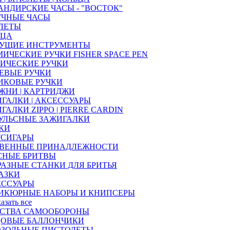
НДИРСКИЕ ЧАСЫ - "ВОСТОК"
УЧНЫЕ ЧАСЫ
ЛЕТЫ
ЬЦА
УЩИЕ ИНСТРУМЕНТЫ
ИЧЕСКИЕ РУЧКИ FISHER SPACE PEN
ИЧЕСКИЕ РУЧКИ
ЕВЫЕ РУЧКИ
ИКОВЫЕ РУЧКИ
ЖНИ | КАРТРИДЖИ
ГАЛКИ | АКСЕССУАРЫ
ГАЛКИ ZIPPO | PIERRE CARDIN
УЛЬСНЫЕ ЗАЖИГАЛКИ
КИ
ТСИГАРЫ
ТВЕННЫЕ ПРИНАДЛЕЖНОСТИ
СНЫЕ БРИТВЫ
РАЗНЫЕ СТАНКИ ДЛЯ БРИТЬЯ
АЗКИ
ЕССУАРЫ
ИКЮРНЫЕ НАБОРЫ И КНИПСЕРЫ
казать все
ДСТВА САМООБОРОНЫ
ЦОВЫЕ БАЛЛОНЧИКИ
ОЗОЛЬНЫЕ ПИСТОЛЕТЫ