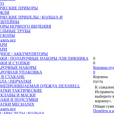
ZO
ИЧЕСКИЕ ПРИБОРЫ
ОКЛИ
ЧЕСКИЕ ПРИЦЕЛЫ / КОЛЬЦА И
НШТЕЙНЫ
БОРЫ НОЧНОГО ВИДЕНИЯ
ЕЛЬНЫЕ ТРУБЫ
ЕСКОПЫ
казать все
АРИ
АРИ
ДНОЕ | АККУМУЛЯТОРЫ
КИ | ПОДАРОЧНЫЕ НАБОРЫ ДЛЯ ПИКНИКА
0
ЖКИ И СТОПКИ
0
АРОЧНЫЕ НАБОРЫ
Корзина пу
АРОЧНАЯ УПАКОВКА
0
 В СТАКАНЕ
Корзина
ДА | ПЕРЧАТКИ
пуста
ОНЕПРОНИЦАЕМАЯ ОДЕЖДА DEXSHELL
К сожалени
АТКИ ТАКТИЧЕСКИЕ
Исправить 
АКЛАВЫ И МАСКИ
выберите 
ЗАКИ И ПОДСУМКИ
корзину».
АТКИ MECHANIX
Общая сумм
казать все
Перейти в 
 | БРАСЛЕТЫ | КОЛЬЦА