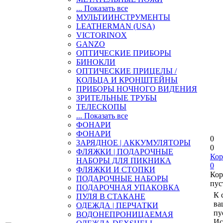
... Показать все
МУЛЬТИИНСТРУМЕНТЫ
LEATHERMAN (USA)
VICTORINOX
GANZO
ОПТИЧЕСКИЕ ПРИБОРЫ
БИНОКЛИ
ОПТИЧЕСКИЕ ПРИЦЕЛЫ /
КОЛЬЦА И КРОНШТЕЙНЫ
ПРИБОРЫ НОЧНОГО ВИДЕНИЯ
ЗРИТЕЛЬНЫЕ ТРУБЫ
ТЕЛЕСКОПЫ
... Показать все
ФОНАРИ
ФОНАРИ
0
ЗАРЯДНОЕ | АККУМУЛЯТОРЫ
0
ФЛЯЖКИ | ПОДАРОЧНЫЕ
Кор
НАБОРЫ ДЛЯ ПИКНИКА
0
ФЛЯЖКИ И СТОПКИ
Кор
ПОДАРОЧНЫЕ НАБОРЫ
пус
ПОДАРОЧНАЯ УПАКОВКА
К 
ПУЛЯ В СТАКАНЕ
ва
ОДЕЖДА | ПЕРЧАТКИ
пу
ВОДОНЕПРОНИЦАЕМАЯ
Ис