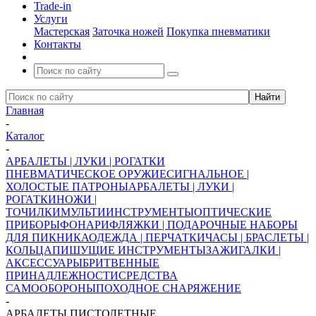
Trade-in
Услуги
Мастерская
Заточка ножей
Покупка пневматики
Контакты
Главная
-
Каталог
-
АРБАЛЕТЫ | ЛУКИ | РОГАТКИ
ПНЕВМАТИЧЕСКОЕ ОРУЖИЕ
СИГНАЛЬНОЕ |
ХОЛОСТЫЕ ПАТРОНЫ
АРБАЛЕТЫ | ЛУКИ |
РОГАТКИ
НОЖИ |
ТОЧИЛКИ
МУЛЬТИИНСТРУМЕНТЫ
ОПТИЧЕСКИЕ
ПРИБОРЫ
ФОНАРИ
ФЛЯЖКИ | ПОДАРОЧНЫЕ НАБОРЫ
ДЛЯ ПИКНИКА
ОДЕЖДА | ПЕРЧАТКИ
ЧАСЫ | БРАСЛЕТЫ |
КОЛЬЦА
ПИШУЩИЕ ИНСТРУМЕНТЫ
ЗАЖИГАЛКИ |
АКСЕССУАРЫ
БРИТВЕННЫЕ
ПРИНАДЛЕЖНОСТИ
СРЕДСТВА
САМООБОРОНЫ
ПОХОДНОЕ СНАРЯЖЕНИЕ
-
АРБАЛЕТЫ ПИСТОЛЕТНЫЕ