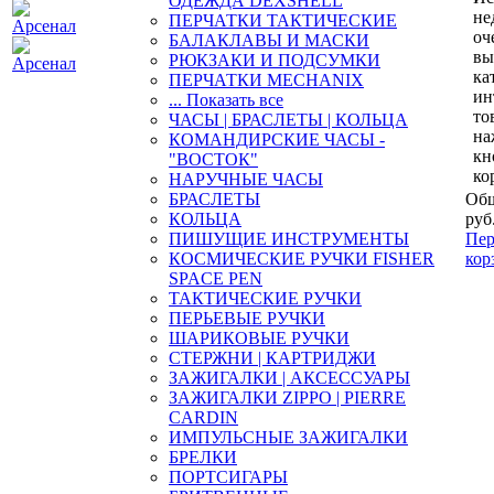
ОДЕЖДА DEXSHELL
не
ПЕРЧАТКИ ТАКТИЧЕСКИЕ
оч
БАЛАКЛАВЫ И МАСКИ
вы
РЮКЗАКИ И ПОДСУМКИ
ка
ПЕРЧАТКИ MECHANIX
ин
... Показать все
то
ЧАСЫ | БРАСЛЕТЫ | КОЛЬЦА
на
КОМАНДИРСКИЕ ЧАСЫ -
кн
"ВОСТОК"
ко
НАРУЧНЫЕ ЧАСЫ
БРАСЛЕТЫ
Общ
КОЛЬЦА
руб
ПИШУЩИЕ ИНСТРУМЕНТЫ
Пер
КОСМИЧЕСКИЕ РУЧКИ FISHER
кор
SPACE PEN
ТАКТИЧЕСКИЕ РУЧКИ
ПЕРЬЕВЫЕ РУЧКИ
ШАРИКОВЫЕ РУЧКИ
СТЕРЖНИ | КАРТРИДЖИ
ЗАЖИГАЛКИ | АКСЕССУАРЫ
ЗАЖИГАЛКИ ZIPPO | PIERRE
CARDIN
ИМПУЛЬСНЫЕ ЗАЖИГАЛКИ
БРЕЛКИ
ПОРТСИГАРЫ