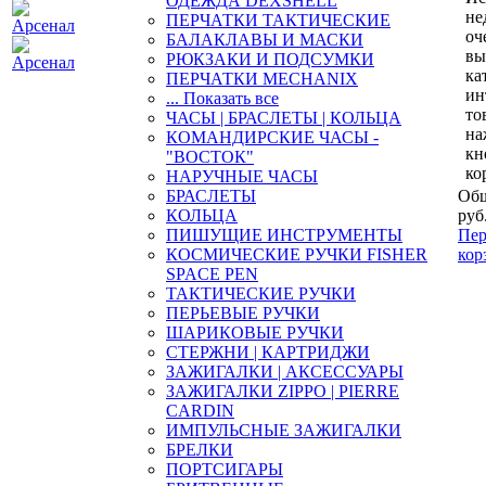
ОДЕЖДА DEXSHELL
не
ПЕРЧАТКИ ТАКТИЧЕСКИЕ
оч
БАЛАКЛАВЫ И МАСКИ
вы
РЮКЗАКИ И ПОДСУМКИ
ка
ПЕРЧАТКИ MECHANIX
ин
... Показать все
то
ЧАСЫ | БРАСЛЕТЫ | КОЛЬЦА
на
КОМАНДИРСКИЕ ЧАСЫ -
кн
"ВОСТОК"
ко
НАРУЧНЫЕ ЧАСЫ
БРАСЛЕТЫ
Общ
КОЛЬЦА
руб
ПИШУЩИЕ ИНСТРУМЕНТЫ
Пер
КОСМИЧЕСКИЕ РУЧКИ FISHER
кор
SPACE PEN
ТАКТИЧЕСКИЕ РУЧКИ
ПЕРЬЕВЫЕ РУЧКИ
ШАРИКОВЫЕ РУЧКИ
СТЕРЖНИ | КАРТРИДЖИ
ЗАЖИГАЛКИ | АКСЕССУАРЫ
ЗАЖИГАЛКИ ZIPPO | PIERRE
CARDIN
ИМПУЛЬСНЫЕ ЗАЖИГАЛКИ
БРЕЛКИ
ПОРТСИГАРЫ