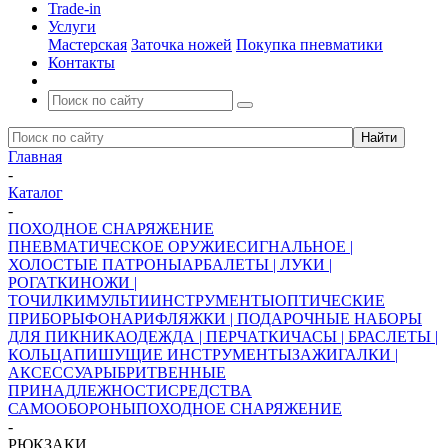
Trade-in
Услуги
Мастерская
Заточка ножей
Покупка пневматики
Контакты
Главная
-
Каталог
-
ПОХОДНОЕ СНАРЯЖЕНИЕ
ПНЕВМАТИЧЕСКОЕ ОРУЖИЕ
СИГНАЛЬНОЕ |
ХОЛОСТЫЕ ПАТРОНЫ
АРБАЛЕТЫ | ЛУКИ |
РОГАТКИ
НОЖИ |
ТОЧИЛКИ
МУЛЬТИИНСТРУМЕНТЫ
ОПТИЧЕСКИЕ
ПРИБОРЫ
ФОНАРИ
ФЛЯЖКИ | ПОДАРОЧНЫЕ НАБОРЫ
ДЛЯ ПИКНИКА
ОДЕЖДА | ПЕРЧАТКИ
ЧАСЫ | БРАСЛЕТЫ |
КОЛЬЦА
ПИШУЩИЕ ИНСТРУМЕНТЫ
ЗАЖИГАЛКИ |
АКСЕССУАРЫ
БРИТВЕННЫЕ
ПРИНАДЛЕЖНОСТИ
СРЕДСТВА
САМООБОРОНЫ
ПОХОДНОЕ СНАРЯЖЕНИЕ
-
РЮКЗАКИ