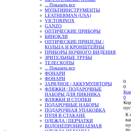
... Показать все
МУЛЬТИИНСТРУМЕНТЫ
LEATHERMAN (USA)
VICTORINOX
GANZO
ОПТИЧЕСКИЕ ПРИБОРЫ
БИНОКЛИ
ОПТИЧЕСКИЕ ПРИЦЕЛЫ /
КОЛЬЦА И КРОНШТЕЙНЫ
ПРИБОРЫ НОЧНОГО ВИДЕНИЯ
ЗРИТЕЛЬНЫЕ ТРУБЫ
ТЕЛЕСКОПЫ
... Показать все
ФОНАРИ
ФОНАРИ
0
ЗАРЯДНОЕ | АККУМУЛЯТОРЫ
0
ФЛЯЖКИ | ПОДАРОЧНЫЕ
Кор
НАБОРЫ ДЛЯ ПИКНИКА
0
ФЛЯЖКИ И СТОПКИ
Кор
ПОДАРОЧНЫЕ НАБОРЫ
пус
ПОДАРОЧНАЯ УПАКОВКА
К 
ПУЛЯ В СТАКАНЕ
ва
ОДЕЖДА | ПЕРЧАТКИ
пу
ВОДОНЕПРОНИЦАЕМАЯ
Ис