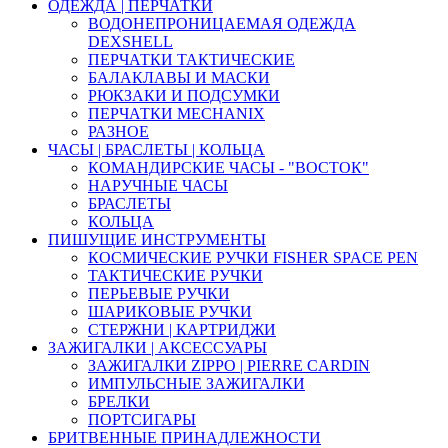
ОДЕЖДА | ПЕРЧАТКИ
ВОДОНЕПРОНИЦАЕМАЯ ОДЕЖДА
DEXSHELL
ПЕРЧАТКИ ТАКТИЧЕСКИЕ
БАЛАКЛАВЫ И МАСКИ
РЮКЗАКИ И ПОДСУМКИ
ПЕРЧАТКИ MECHANIX
РАЗНОЕ
ЧАСЫ | БРАСЛЕТЫ | КОЛЬЦА
КОМАНДИРСКИЕ ЧАСЫ - "ВОСТОК"
НАРУЧНЫЕ ЧАСЫ
БРАСЛЕТЫ
КОЛЬЦА
ПИШУЩИЕ ИНСТРУМЕНТЫ
КОСМИЧЕСКИЕ РУЧКИ FISHER SPACE PEN
ТАКТИЧЕСКИЕ РУЧКИ
ПЕРЬЕВЫЕ РУЧКИ
ШАРИКОВЫЕ РУЧКИ
СТЕРЖНИ | КАРТРИДЖИ
ЗАЖИГАЛКИ | АКСЕССУАРЫ
ЗАЖИГАЛКИ ZIPPO | PIERRE CARDIN
ИМПУЛЬСНЫЕ ЗАЖИГАЛКИ
БРЕЛКИ
ПОРТСИГАРЫ
БРИТВЕННЫЕ ПРИНАДЛЕЖНОСТИ