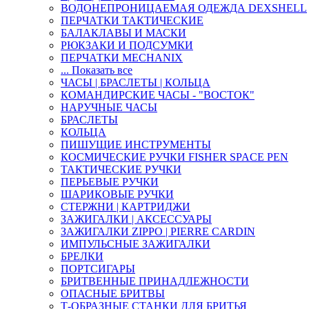
ВОДОНЕПРОНИЦАЕМАЯ ОДЕЖДА DEXSHELL
ПЕРЧАТКИ ТАКТИЧЕСКИЕ
БАЛАКЛАВЫ И МАСКИ
РЮКЗАКИ И ПОДСУМКИ
ПЕРЧАТКИ MECHANIX
... Показать все
ЧАСЫ | БРАСЛЕТЫ | КОЛЬЦА
КОМАНДИРСКИЕ ЧАСЫ - "ВОСТОК"
НАРУЧНЫЕ ЧАСЫ
БРАСЛЕТЫ
КОЛЬЦА
ПИШУЩИЕ ИНСТРУМЕНТЫ
КОСМИЧЕСКИЕ РУЧКИ FISHER SPACE PEN
ТАКТИЧЕСКИЕ РУЧКИ
ПЕРЬЕВЫЕ РУЧКИ
ШАРИКОВЫЕ РУЧКИ
СТЕРЖНИ | КАРТРИДЖИ
ЗАЖИГАЛКИ | АКСЕССУАРЫ
ЗАЖИГАЛКИ ZIPPO | PIERRE CARDIN
ИМПУЛЬСНЫЕ ЗАЖИГАЛКИ
БРЕЛКИ
ПОРТСИГАРЫ
БРИТВЕННЫЕ ПРИНАДЛЕЖНОСТИ
ОПАСНЫЕ БРИТВЫ
Т-ОБРАЗНЫЕ СТАНКИ ДЛЯ БРИТЬЯ