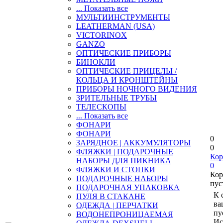
... Показать все
МУЛЬТИИНСТРУМЕНТЫ
LEATHERMAN (USA)
VICTORINOX
GANZO
ОПТИЧЕСКИЕ ПРИБОРЫ
БИНОКЛИ
ОПТИЧЕСКИЕ ПРИЦЕЛЫ /
КОЛЬЦА И КРОНШТЕЙНЫ
ПРИБОРЫ НОЧНОГО ВИДЕНИЯ
ЗРИТЕЛЬНЫЕ ТРУБЫ
ТЕЛЕСКОПЫ
... Показать все
ФОНАРИ
ФОНАРИ
0
ЗАРЯДНОЕ | АККУМУЛЯТОРЫ
0
ФЛЯЖКИ | ПОДАРОЧНЫЕ
Кор
НАБОРЫ ДЛЯ ПИКНИКА
0
ФЛЯЖКИ И СТОПКИ
Кор
ПОДАРОЧНЫЕ НАБОРЫ
пус
ПОДАРОЧНАЯ УПАКОВКА
К 
ПУЛЯ В СТАКАНЕ
ва
ОДЕЖДА | ПЕРЧАТКИ
пу
ВОДОНЕПРОНИЦАЕМАЯ
Ис