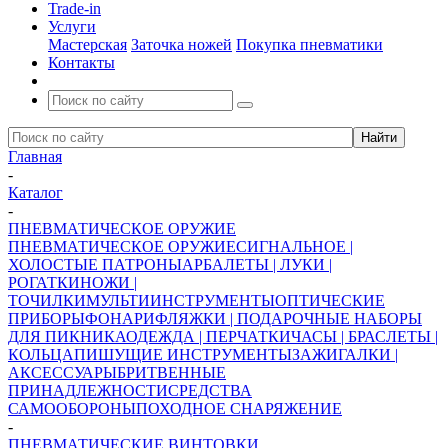
Trade-in
Услуги
Мастерская
Заточка ножей
Покупка пневматики
Контакты
Главная
-
Каталог
-
ПНЕВМАТИЧЕСКОЕ ОРУЖИЕ
ПНЕВМАТИЧЕСКОЕ ОРУЖИЕ
СИГНАЛЬНОЕ |
ХОЛОСТЫЕ ПАТРОНЫ
АРБАЛЕТЫ | ЛУКИ |
РОГАТКИ
НОЖИ |
ТОЧИЛКИ
МУЛЬТИИНСТРУМЕНТЫ
ОПТИЧЕСКИЕ
ПРИБОРЫ
ФОНАРИ
ФЛЯЖКИ | ПОДАРОЧНЫЕ НАБОРЫ
ДЛЯ ПИКНИКА
ОДЕЖДА | ПЕРЧАТКИ
ЧАСЫ | БРАСЛЕТЫ |
КОЛЬЦА
ПИШУЩИЕ ИНСТРУМЕНТЫ
ЗАЖИГАЛКИ |
АКСЕССУАРЫ
БРИТВЕННЫЕ
ПРИНАДЛЕЖНОСТИ
СРЕДСТВА
САМООБОРОНЫ
ПОХОДНОЕ СНАРЯЖЕНИЕ
-
ПНЕВМАТИЧЕСКИЕ ВИНТОВКИ