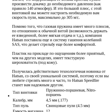
произвести докачку до необходимого давления (как
правило 140 атмосфер). И это большой плюс, с этой
винтовкой вы можете настроить необходимую вам
скорость пули, максимально до 305 м/с.
Помимо того, что газовая пружина имеет много плюсов,
по отношению к обычной витой (возможность держать
ее взведенной, более мягкая отдача и т.д.), компания
Hatsan поставила еще и систему гашения колебаний
SAS, что делает стрельбу еще более комфортной.
Пластик на прикладе по ощущениям более приятный,
чем на других моделях, имеет текстурную
шероховатость (под кожу).
Получилась действительно технологичная новинка от
Hatsan, со своей уникальной системой, поэтому если вы
любите стрелять много и часто, то Hatsan Speedfire
станет вам надежным другом.
Пружинно-поршневая, Nitro-
Тип винтовки
поршень
Калибр, мм
4,5 мм (.177)
Тип пуль
Свинцовые пули (4.5 мм)
Емкость магазина
12