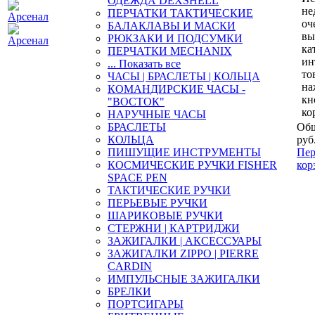
ОДЕЖДА DEXSHELL
не
ПЕРЧАТКИ ТАКТИЧЕСКИЕ
оч
БАЛАКЛАВЫ И МАСКИ
вы
РЮКЗАКИ И ПОДСУМКИ
ка
ПЕРЧАТКИ MECHANIX
ин
... Показать все
то
ЧАСЫ | БРАСЛЕТЫ | КОЛЬЦА
на
КОМАНДИРСКИЕ ЧАСЫ -
кн
"ВОСТОК"
ко
НАРУЧНЫЕ ЧАСЫ
БРАСЛЕТЫ
Общ
КОЛЬЦА
руб
ПИШУЩИЕ ИНСТРУМЕНТЫ
Пер
КОСМИЧЕСКИЕ РУЧКИ FISHER
кор
SPACE PEN
ТАКТИЧЕСКИЕ РУЧКИ
ПЕРЬЕВЫЕ РУЧКИ
ШАРИКОВЫЕ РУЧКИ
СТЕРЖНИ | КАРТРИДЖИ
ЗАЖИГАЛКИ | АКСЕССУАРЫ
ЗАЖИГАЛКИ ZIPPO | PIERRE
CARDIN
ИМПУЛЬСНЫЕ ЗАЖИГАЛКИ
БРЕЛКИ
ПОРТСИГАРЫ