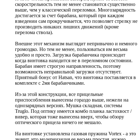
скорострельность тем не менее становится существенно
выше, чем у классической переломки. Многозарядность
достигается за счет барабана, который при каждом
взведении сам прокручивается, что позволяет стрелку не
производить никаких лишних движений (кроме
перелома ствола).
Внешне этот механизм выглядит непривычно и немного
громоздко. Но тем не менее, пользоваться им весьма
удобно и просто. Загрузка барабанчика происходит
когда винтовка находится не в переломном состоянии.
Барабан имеет строгую направленность, поэтому
возможность неправильной загрузки отсутствует.
Приятный бонус от Hatsan, что винтовка поставляется в
комплекте с 2мя барабанчиками.
Из-за этой конструкции, все прицельные
приспособления вынесены гораздо выше, нежели на
однозарядных версиях. Мушка складная, системы
Truglo. Под оптику имеется комбо планка ластохвост /
вивер, которая тоже вынесена вверх, чтобы обзору
оптического прицела ничего не мешало.
На винтовке установлена газовая пружина Vortex - а это
значит, что модернизация ее весьма простая, нужно