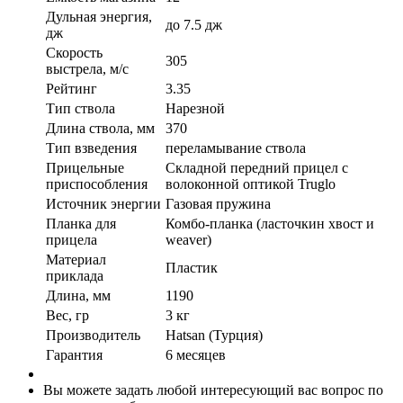
Дульная энергия,
до 7.5 дж
дж
Скорость
305
выстрела, м/с
Рейтинг
3.35
Тип ствола
Нарезной
Длина ствола, мм
370
Тип взведения
переламывание ствола
Прицельные
Складной передний прицел с
приспособления
волоконной оптикой Truglo
Источник энергии
Газовая пружина
Планка для
Комбо-планка (ласточкин хвост и
прицела
weaver)
Материал
Пластик
приклада
Длина, мм
1190
Вес, гр
3 кг
Производитель
Hatsan (Турция)
Гарантия
6 месяцев
Вы можете задать любой интересующий вас вопрос по