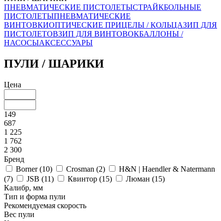
ПНЕВМАТИЧЕСКИЕ ПИСТОЛЕТЫ
СТРАЙКБОЛЬНЫЕ
ПИСТОЛЕТЫ
ПНЕВМАТИЧЕСКИЕ
ВИНТОВКИ
ОПТИЧЕСКИЕ ПРИЦЕЛЫ / КОЛЬЦА
ЗИП ДЛЯ
ПИСТОЛЕТОВ
ЗИП ДЛЯ ВИНТОВОК
БАЛЛОНЫ /
НАСОСЫ
АКСЕССУАРЫ
ПУЛИ / ШАРИКИ
Цена
149
687
1 225
1 762
2 300
Бренд
Borner (
10
)
Crosman (
2
)
H&N | Haendler & Natermann
(
7
)
JSB (
11
)
Квинтор (
15
)
Люман (
15
)
Калибр, мм
Тип и форма пули
Рекомендуемая скорость
Вес пули