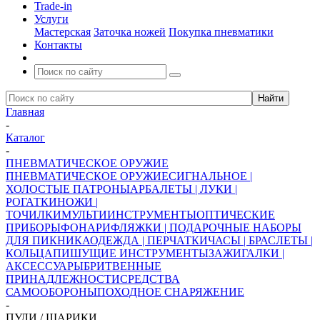
Trade-in
Услуги
Мастерская
Заточка ножей
Покупка пневматики
Контакты
Главная
-
Каталог
-
ПНЕВМАТИЧЕСКОЕ ОРУЖИЕ
ПНЕВМАТИЧЕСКОЕ ОРУЖИЕ
СИГНАЛЬНОЕ |
ХОЛОСТЫЕ ПАТРОНЫ
АРБАЛЕТЫ | ЛУКИ |
РОГАТКИ
НОЖИ |
ТОЧИЛКИ
МУЛЬТИИНСТРУМЕНТЫ
ОПТИЧЕСКИЕ
ПРИБОРЫ
ФОНАРИ
ФЛЯЖКИ | ПОДАРОЧНЫЕ НАБОРЫ
ДЛЯ ПИКНИКА
ОДЕЖДА | ПЕРЧАТКИ
ЧАСЫ | БРАСЛЕТЫ |
КОЛЬЦА
ПИШУЩИЕ ИНСТРУМЕНТЫ
ЗАЖИГАЛКИ |
АКСЕССУАРЫ
БРИТВЕННЫЕ
ПРИНАДЛЕЖНОСТИ
СРЕДСТВА
САМООБОРОНЫ
ПОХОДНОЕ СНАРЯЖЕНИЕ
-
ПУЛИ / ШАРИКИ