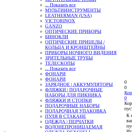
... Показать все
МУЛЬТИИНСТРУМЕНТЫ
LEATHERMAN (USA)
VICTORINOX
GANZO
ОПТИЧЕСКИЕ ПРИБОРЫ
БИНОКЛИ
ОПТИЧЕСКИЕ ПРИЦЕЛЫ /
КОЛЬЦА И КРОНШТЕЙНЫ
ПРИБОРЫ НОЧНОГО ВИДЕНИЯ
ЗРИТЕЛЬНЫЕ ТРУБЫ
ТЕЛЕСКОПЫ
... Показать все
ФОНАРИ
ФОНАРИ
0
ЗАРЯДНОЕ | АККУМУЛЯТОРЫ
0
ФЛЯЖКИ | ПОДАРОЧНЫЕ
Кор
НАБОРЫ ДЛЯ ПИКНИКА
0
ФЛЯЖКИ И СТОПКИ
Кор
ПОДАРОЧНЫЕ НАБОРЫ
пус
ПОДАРОЧНАЯ УПАКОВКА
К 
ПУЛЯ В СТАКАНЕ
ва
ОДЕЖДА | ПЕРЧАТКИ
пу
ВОДОНЕПРОНИЦАЕМАЯ
Ис