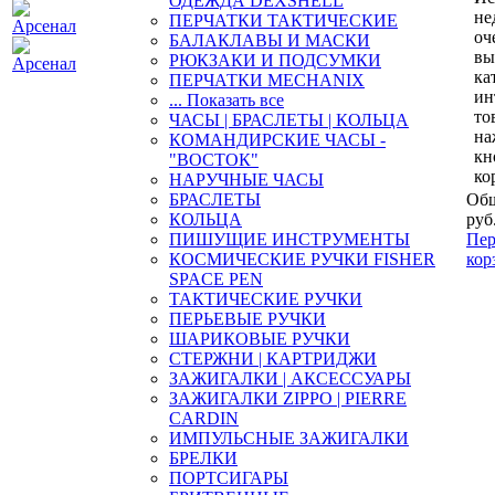
ОДЕЖДА DEXSHELL
не
ПЕРЧАТКИ ТАКТИЧЕСКИЕ
оч
БАЛАКЛАВЫ И МАСКИ
вы
РЮКЗАКИ И ПОДСУМКИ
ка
ПЕРЧАТКИ MECHANIX
ин
... Показать все
то
ЧАСЫ | БРАСЛЕТЫ | КОЛЬЦА
на
КОМАНДИРСКИЕ ЧАСЫ -
кн
"ВОСТОК"
ко
НАРУЧНЫЕ ЧАСЫ
БРАСЛЕТЫ
Общ
КОЛЬЦА
руб
ПИШУЩИЕ ИНСТРУМЕНТЫ
Пер
КОСМИЧЕСКИЕ РУЧКИ FISHER
кор
SPACE PEN
ТАКТИЧЕСКИЕ РУЧКИ
ПЕРЬЕВЫЕ РУЧКИ
ШАРИКОВЫЕ РУЧКИ
СТЕРЖНИ | КАРТРИДЖИ
ЗАЖИГАЛКИ | АКСЕССУАРЫ
ЗАЖИГАЛКИ ZIPPO | PIERRE
CARDIN
ИМПУЛЬСНЫЕ ЗАЖИГАЛКИ
БРЕЛКИ
ПОРТСИГАРЫ