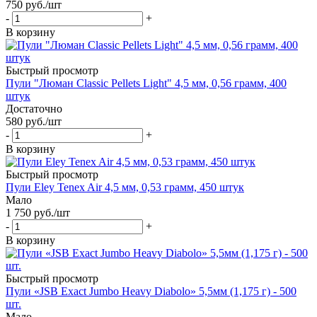
750
руб.
/шт
-
+
В корзину
Быстрый просмотр
Пули "Люман Classic Pellets Light" 4,5 мм, 0,56 грамм, 400
штук
Достаточно
580
руб.
/шт
-
+
В корзину
Быстрый просмотр
Пули Eley Tenex Air 4,5 мм, 0,53 грамм, 450 штук
Мало
1 750
руб.
/шт
-
+
В корзину
Быстрый просмотр
Пули «JSB Exact Jumbo Heavy Diabolo» 5,5мм (1,175 г) - 500
шт.
Мало