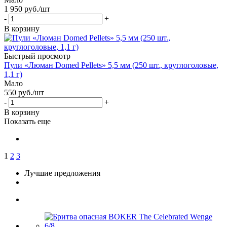
1 950
руб.
/шт
-
+
В корзину
Быстрый просмотр
Пули «Люман Domed Pellets» 5,5 мм (250 шт., круглоголовые,
1,1 г)
Мало
550
руб.
/шт
-
+
В корзину
Показать еще
1
2
3
Лучшие предложения