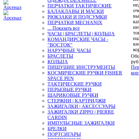
ОДЕЖДА DEXSHELL
не
ПЕРЧАТКИ ТАКТИЧЕСКИЕ
оч
БАЛАКЛАВЫ И МАСКИ
вы
РЮКЗАКИ И ПОДСУМКИ
ка
ПЕРЧАТКИ MECHANIX
ин
... Показать все
то
ЧАСЫ | БРАСЛЕТЫ | КОЛЬЦА
на
КОМАНДИРСКИЕ ЧАСЫ -
кн
"ВОСТОК"
ко
НАРУЧНЫЕ ЧАСЫ
БРАСЛЕТЫ
Общ
КОЛЬЦА
руб
ПИШУЩИЕ ИНСТРУМЕНТЫ
Пер
КОСМИЧЕСКИЕ РУЧКИ FISHER
кор
SPACE PEN
ТАКТИЧЕСКИЕ РУЧКИ
ПЕРЬЕВЫЕ РУЧКИ
ШАРИКОВЫЕ РУЧКИ
СТЕРЖНИ | КАРТРИДЖИ
ЗАЖИГАЛКИ | АКСЕССУАРЫ
ЗАЖИГАЛКИ ZIPPO | PIERRE
CARDIN
ИМПУЛЬСНЫЕ ЗАЖИГАЛКИ
БРЕЛКИ
ПОРТСИГАРЫ