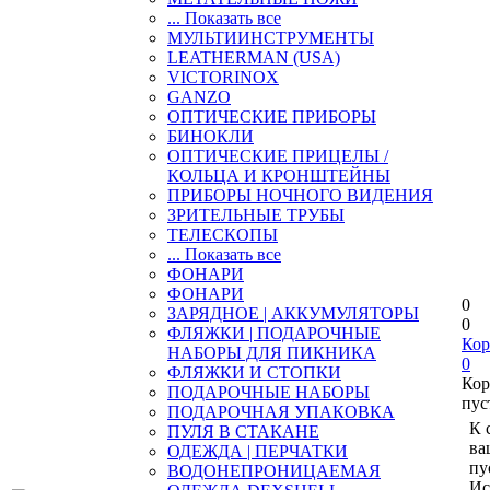
... Показать все
МУЛЬТИИНСТРУМЕНТЫ
LEATHERMAN (USA)
VICTORINOX
GANZO
ОПТИЧЕСКИЕ ПРИБОРЫ
БИНОКЛИ
ОПТИЧЕСКИЕ ПРИЦЕЛЫ /
КОЛЬЦА И КРОНШТЕЙНЫ
ПРИБОРЫ НОЧНОГО ВИДЕНИЯ
ЗРИТЕЛЬНЫЕ ТРУБЫ
ТЕЛЕСКОПЫ
... Показать все
ФОНАРИ
ФОНАРИ
0
ЗАРЯДНОЕ | АККУМУЛЯТОРЫ
0
ФЛЯЖКИ | ПОДАРОЧНЫЕ
Кор
НАБОРЫ ДЛЯ ПИКНИКА
0
ФЛЯЖКИ И СТОПКИ
Кор
ПОДАРОЧНЫЕ НАБОРЫ
пус
ПОДАРОЧНАЯ УПАКОВКА
К 
ПУЛЯ В СТАКАНЕ
ва
ОДЕЖДА | ПЕРЧАТКИ
пу
ВОДОНЕПРОНИЦАЕМАЯ
Ис