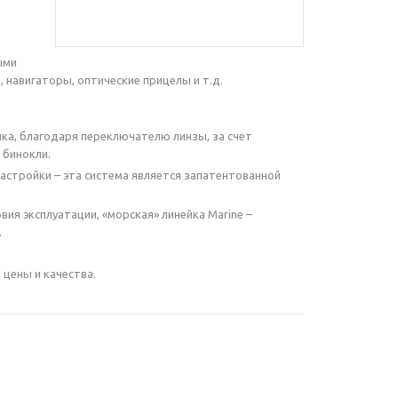
ыми
навигаторы, оптические прицелы и т.д.
ка, благодаря переключателю линзы, за счет
 бинокли.
астройки – эта система является запатентованной
ия эксплуатации, «морская» линейка Marine –
.
цены и качества.