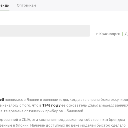
ренды
Оптовикам
+7 (391) 2-7
г. Красноярск
|
Д
СТАТЬИ
ПОДАРОЧНЫЕ СЕРТИФИКАТЫ
ell
появилась в Японии в военные годы, когда эта страна была оккупиро
 началось с того, что в
1948 году
ее основатель
Дэвид Бушнелл
занялс
в те времена оптических приборов – биноклей.
ированной в США, эта компания продавала под собственным брендом
денные в Японии. Наличие доступных по цене моделей быстро сделало