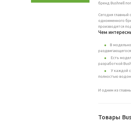
бренд Bushnell п
Сегодня главный о
одноименного бр
производятся под
Чем интересн
В модельно
раздвигающегося 
Есть модел
разработкой Bushn
У каждой с
полностью водоне
И одним из главн
Товары Bus