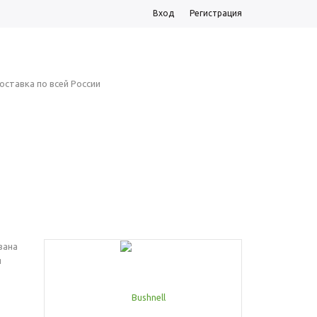
Вход
Регистрация
23-110
Корзина
пуста
оставка по всей России
TRADE-IN
УСЛУГИ
КОНТАКТЫ
вана
я