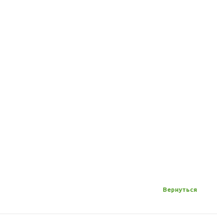
Бинокль 
22х32
Под зака
1 850
руб
Вернуться