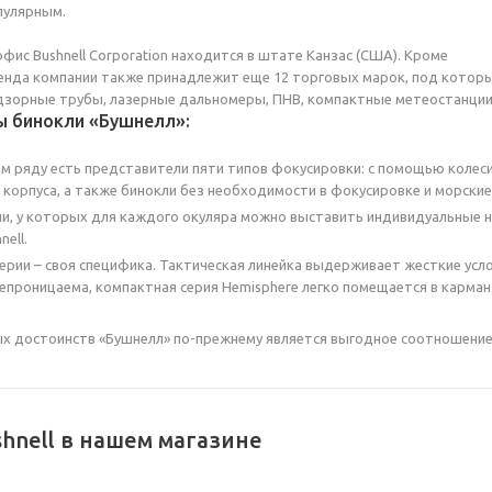
опулярным.
фис Bushnell Corporation находится в штате Канзас (США). Кроме
енда компании также принадлежит еще 12 торговых марок, под котор
зорные трубы, лазерные дальномеры, ПНВ, компактные метеостанции, 
ы бинокли «Бушнелл»:
м ряду есть представители пяти типов фокусировки: с помощью колеси
корпуса, а также бинокли без необходимости в фокусировке и морские
и, у которых для каждого окуляра можно выставить индивидуальные н
ell.
ерии – своя специфика. Тактическая линейка выдерживает жесткие услов
проницаема, компактная серия Hemisphere легко помещается в карман
ых достоинств «Бушнелл» по-прежнему является выгодное соотношение 
hnell в нашем магазине