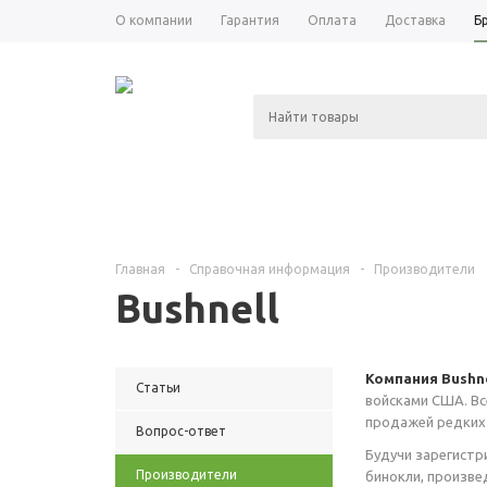
О компании
Гарантия
Оплата
Доставка
Б
КАТАЛОГ
АКЦИИ
НОВОСТИ
Главная
-
Справочная информация
-
Производители
Bushnell
Компания Bushn
Статьи
войсками США. Все
продажей редких 
Вопрос-ответ
Будучи зарегистр
Производители
бинокли, произве