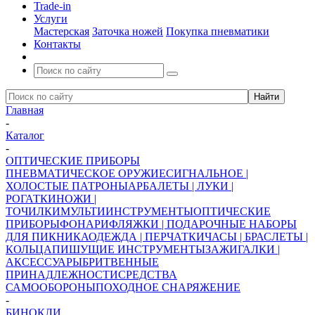
Trade-in
Услуги
Мастерская
Заточка ножей
Покупка пневматики
Контакты
Главная
-
Каталог
-
ОПТИЧЕСКИЕ ПРИБОРЫ
ПНЕВМАТИЧЕСКОЕ ОРУЖИЕ
СИГНАЛЬНОЕ |
ХОЛОСТЫЕ ПАТРОНЫ
АРБАЛЕТЫ | ЛУКИ |
РОГАТКИ
НОЖИ |
ТОЧИЛКИ
МУЛЬТИИНСТРУМЕНТЫ
ОПТИЧЕСКИЕ
ПРИБОРЫ
ФОНАРИ
ФЛЯЖКИ | ПОДАРОЧНЫЕ НАБОРЫ
ДЛЯ ПИКНИКА
ОДЕЖДА | ПЕРЧАТКИ
ЧАСЫ | БРАСЛЕТЫ |
КОЛЬЦА
ПИШУЩИЕ ИНСТРУМЕНТЫ
ЗАЖИГАЛКИ |
АКСЕССУАРЫ
БРИТВЕННЫЕ
ПРИНАДЛЕЖНОСТИ
СРЕДСТВА
САМООБОРОНЫ
ПОХОДНОЕ СНАРЯЖЕНИЕ
-
БИНОКЛИ