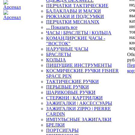
ОДЕЖДА DEXSHELL
не
ПЕРЧАТКИ ТАКТИЧЕСКИЕ
оч
БАЛАКЛАВЫ И МАСКИ
вы
РЮКЗАКИ И ПОДСУМКИ
ка
ПЕРЧАТКИ MECHANIX
ин
... Показать все
то
ЧАСЫ | БРАСЛЕТЫ | КОЛЬЦА
на
КОМАНДИРСКИЕ ЧАСЫ -
кн
"ВОСТОК"
ко
НАРУЧНЫЕ ЧАСЫ
БРАСЛЕТЫ
Общ
КОЛЬЦА
руб
ПИШУЩИЕ ИНСТРУМЕНТЫ
Пер
КОСМИЧЕСКИЕ РУЧКИ FISHER
кор
SPACE PEN
ТАКТИЧЕСКИЕ РУЧКИ
ПЕРЬЕВЫЕ РУЧКИ
ШАРИКОВЫЕ РУЧКИ
СТЕРЖНИ | КАРТРИДЖИ
ЗАЖИГАЛКИ | АКСЕССУАРЫ
ЗАЖИГАЛКИ ZIPPO | PIERRE
CARDIN
ИМПУЛЬСНЫЕ ЗАЖИГАЛКИ
БРЕЛКИ
ПОРТСИГАРЫ