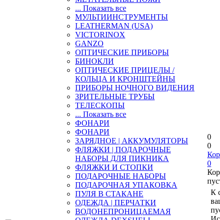
... Показать все
МУЛЬТИИНСТРУМЕНТЫ
LEATHERMAN (USA)
VICTORINOX
GANZO
ОПТИЧЕСКИЕ ПРИБОРЫ
БИНОКЛИ
ОПТИЧЕСКИЕ ПРИЦЕЛЫ /
КОЛЬЦА И КРОНШТЕЙНЫ
ПРИБОРЫ НОЧНОГО ВИДЕНИЯ
ЗРИТЕЛЬНЫЕ ТРУБЫ
ТЕЛЕСКОПЫ
... Показать все
ФОНАРИ
ФОНАРИ
0
ЗАРЯДНОЕ | АККУМУЛЯТОРЫ
0
ФЛЯЖКИ | ПОДАРОЧНЫЕ
Кор
НАБОРЫ ДЛЯ ПИКНИКА
0
ФЛЯЖКИ И СТОПКИ
Кор
ПОДАРОЧНЫЕ НАБОРЫ
пус
ПОДАРОЧНАЯ УПАКОВКА
К 
ПУЛЯ В СТАКАНЕ
ва
ОДЕЖДА | ПЕРЧАТКИ
пу
ВОДОНЕПРОНИЦАЕМАЯ
Ис