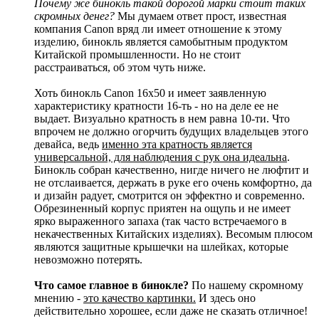
Почему же бинокль такой дорогой марки стоит таких
скромных денег?
Мы думаем ответ прост, известная
компания Canon вряд ли имеет отношение к этому
изделию, бинокль является самобытным продуктом
Китайской промышленности. Но не стоит
расстраиваться, об этом чуть ниже.
Хоть бинокль Canon 16х50 и имеет заявленную
характеристику кратности 16-ть - но на деле ее не
выдает. Визуально кратность в нем равна 10-ти. Что
впрочем не должно огорчить будущих владельцев этого
девайса, ведь
именно эта кратность является
универсальной, для наблюдения с рук она идеальна
.
Бинокль собран качественно, нигде ничего не люфтит и
не отслаивается, держать в руке его очень комфортно, да
и дизайн радует, смотрится он эффектно и современно.
Обрезиненный корпус приятен на ощупь и не имеет
ярко выраженного запаха (так часто встречаемого в
некачественных Китайских изделиях). Весомым плюсом
являются защитные крышечки на шлейках, которые
невозможно потерять.
Что самое главное в бинокле?
По нашему скромному
мнению -
это качество картинки.
И здесь оно
действительно хорошее, если даже не сказать отличное!